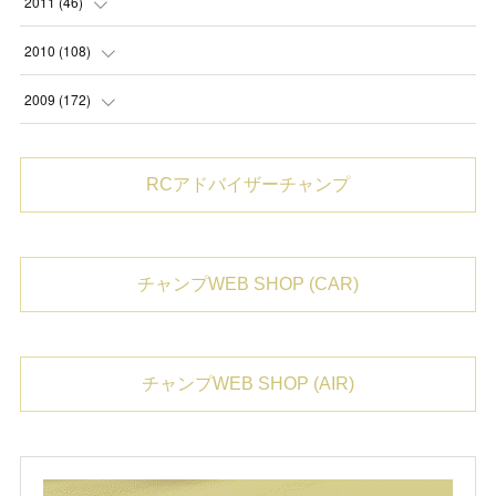
(
3
)
2011
(
46
)
(
1
)
(
10
)
(
5
)
(
1
)
(
3
)
(
1
)
(
2
)
(
4
)
(
1
)
(
6
)
(
3
)
2010
(
108
)
(
3
)
(
10
)
(
3
)
(
1
)
(
3
)
(
1
)
(
1
)
(
1
)
(
1
)
(
1
)
(
3
)
(
1
)
2009
(
172
)
(
5
)
(
4
)
(
2
)
(
8
)
(
1
)
(
1
)
(
1
)
(
1
)
(
6
)
(
2
)
(
1
)
(
13
)
(
3
)
(
1
)
(
10
)
(
3
)
(
4
)
(
1
)
RCアドバイザーチャンプ
(
4
)
(
1
)
(
4
)
(
15
)
(
3
)
(
3
)
(
1
)
(
1
)
(
1
)
(
10
)
(
23
)
(
8
)
(
1
)
(
2
)
(
10
)
(
2
)
(
10
)
チャンプWEB SHOP (CAR)
(
14
)
(
1
)
(
5
)
(
2
)
(
12
)
(
2
)
(
14
)
(
10
)
(
31
)
チャンプWEB SHOP (AIR)
(
9
)
(
18
)
(
22
)
(
4
)
(
16
)
(
17
)