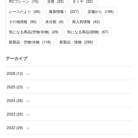
RCプレーン
(
15
)
京商
(
20
)
タミヤ
(
32
)
レースだより
(
56
)
最新情報！
(
227
)
店舗から
(
196
)
その他情報
(
90
)
未分類
(
9
)
再入荷情報
(
42
)
気になる商品(空物/水物)
(
29
)
気になる商品(陸物)
(
67
)
新製品・空物/水物
(
118
)
新製品・陸物
(
296
)
アーカイブ
2026
(
12
)
(
2
)
2025
(
23
)
(
4
)
(
1
)
2024
(
26
)
(
2
)
(
2
)
(
4
)
2023
(
25
)
(
4
)
(
4
)
(
5
)
(
7
)
2022
(
29
)