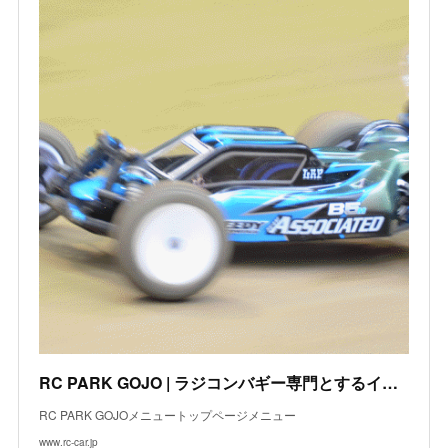
(
2
)
(
12
)
(
3
)
(
11
)
(
22
)
(
13
)
RC PARK GOJO | ラジコンバギー専門とするインドアサーキットです
RC PARK GOJOメニュートップページメニュー
www.rc-car.jp