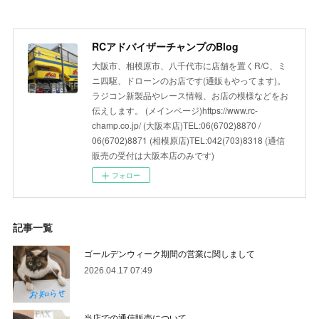
RCアドバイザーチャンプのBlog
大阪市、相模原市、八千代市に店舗を置くR/C、ミ
ニ四駆、ドローンのお店です(通販もやってます)。
ラジコン新製品やレース情報、お店の模様などをお
伝えします。 (メインページ)https://www.rc-
champ.co.jp/ (大阪本店)TEL:06(6702)8870 /
06(6702)8871 (相模原店)TEL:042(703)8318 (通信
販売の受付は大阪本店のみです)
フォロー
記事一覧
ゴールデンウィーク期間の営業に関しまして
2026.04.17 07:49
当店での通信販売について